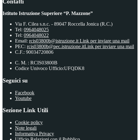
Contatti
Istituto Istruzione Superiore “P. Mazzone”
Via F. Cilea s.n.c. - 89047 Roccella Jonica (R.C.)
Tel:
0964048025
Tel:
0964048022
Email:
rcis03800b@istruzione.it
Link per inviare una mail
PEC:
rcis03800b@pec.istruzione.it
Link per inviare una mail
C.F.: 90034720806
C. M. : RCIS03800B
Codice Univoco Ufficio:UFQDK8
Seguici su
Facebook
Youtube
Sezione Link Utili
Cookie policy
Note legali
Informativa Privacy
Ufficio Relazioni con il Pubblico