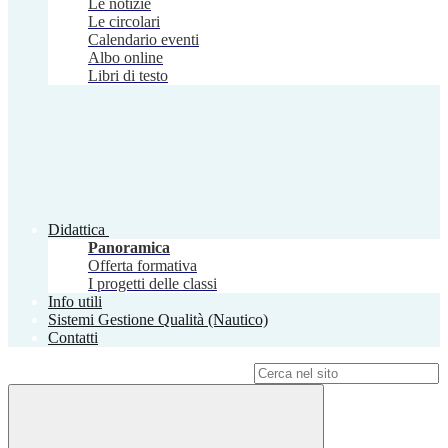
Le notizie
Le circolari
Calendario eventi
Albo online
Libri di testo
Didattica
Panoramica
Offerta formativa
I progetti delle classi
Info utili
Sistemi Gestione Qualità (Nautico)
Contatti
Campo di ricerca per le pagine del sito