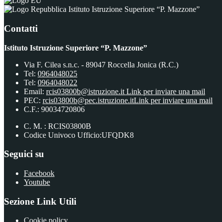
Istituto Istruzione Superiore “P. Mazzone”
Contatti
Istituto Istruzione Superiore “P. Mazzone”
Via F. Cilea s.n.c. - 89047 Roccella Jonica (R.C.)
Tel:
0964048025
Tel:
0964048022
Email:
rcis03800b@istruzione.it
Link per inviare una mail
PEC:
rcis03800b@pec.istruzione.it
Link per inviare una mail
C.F.: 90034720806
C. M. : RCIS03800B
Codice Univoco Ufficio:UFQDK8
Seguici su
Facebook
Youtube
Sezione Link Utili
Cookie policy