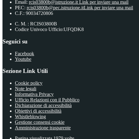
Email:
rcis03800b@istruzione.it
Link per inviare una mail
PEC:
rcis03800b@pec.istruzione.it
Link per inviare una mail
C.F.: 90034720806
C. M. : RCIS03800B
Codice Univoco Ufficio:UFQDK8
Seguici su
Facebook
Youtube
Sezione Link Utili
Cookie policy
Note legali
Informativa Privacy
Ufficio Relazioni con il Pubblico
Dichiarazione di accessibilità
Obiettivi di accessibilità
Whistleblowing
Gestione consensi cookie
Amministrazione trasparente
Pagina visualizzata
1979
volte