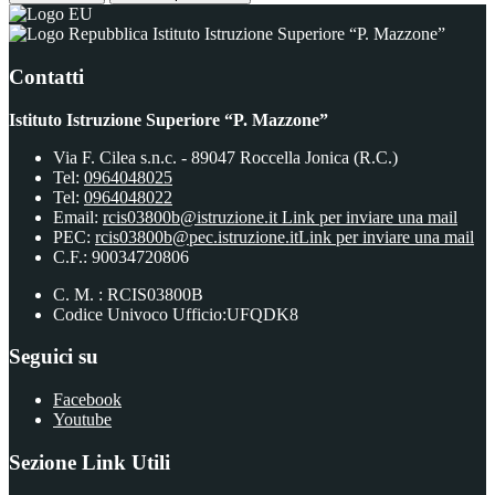
Istituto Istruzione Superiore “P. Mazzone”
Contatti
Istituto Istruzione Superiore “P. Mazzone”
Via F. Cilea s.n.c. - 89047 Roccella Jonica (R.C.)
Tel:
0964048025
Tel:
0964048022
Email:
rcis03800b@istruzione.it
Link per inviare una mail
PEC:
rcis03800b@pec.istruzione.it
Link per inviare una mail
C.F.: 90034720806
C. M. : RCIS03800B
Codice Univoco Ufficio:UFQDK8
Seguici su
Facebook
Youtube
Sezione Link Utili