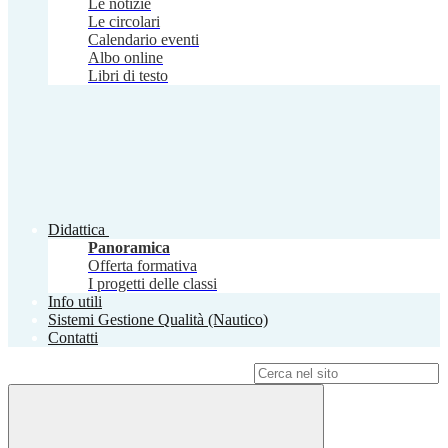
Le notizie
Le circolari
Calendario eventi
Albo online
Libri di testo
Didattica
Panoramica
Offerta formativa
I progetti delle classi
Info utili
Sistemi Gestione Qualità (Nautico)
Contatti
Campo di ricerca per le pagine del sito