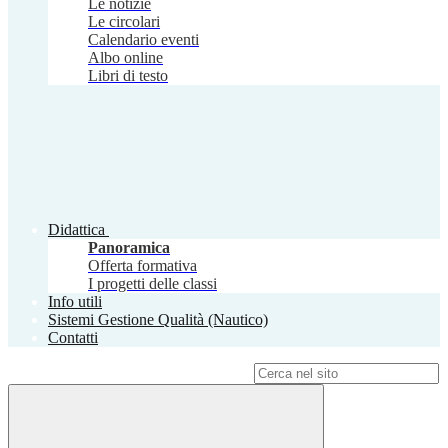
Le notizie
Le circolari
Calendario eventi
Albo online
Libri di testo
Didattica
Panoramica
Offerta formativa
I progetti delle classi
Info utili
Sistemi Gestione Qualità (Nautico)
Contatti
Campo di ricerca per le pagine del sito