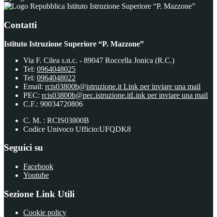
Istituto Istruzione Superiore “P. Mazzone”
Contatti
Istituto Istruzione Superiore “P. Mazzone”
Via F. Cilea s.n.c. - 89047 Roccella Jonica (R.C.)
Tel:
0964048025
Tel:
0964048022
Email:
rcis03800b@istruzione.it
Link per inviare una mail
PEC:
rcis03800b@pec.istruzione.it
Link per inviare una mail
C.F.: 90034720806
C. M. : RCIS03800B
Codice Univoco Ufficio:UFQDK8
Seguici su
Facebook
Youtube
Sezione Link Utili
Cookie policy