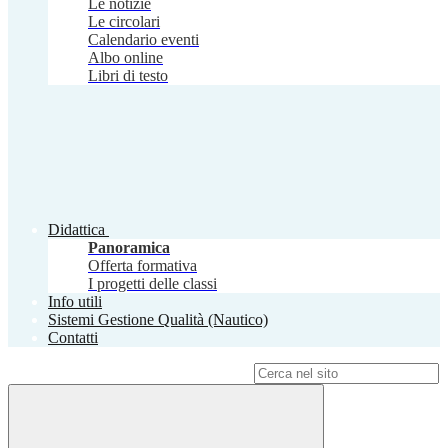
Le notizie
Le circolari
Calendario eventi
Albo online
Libri di testo
Didattica
Panoramica
Offerta formativa
I progetti delle classi
Info utili
Sistemi Gestione Qualità (Nautico)
Contatti
Campo di ricerca per le pagine del sito