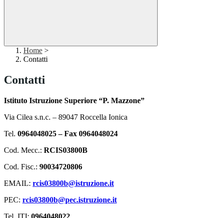
Home
>
Contatti
Contatti
Istituto Istruzione Superiore “P. Mazzone”
Via Cilea s.n.c. – 89047 Roccella Ionica
Tel.
0964048025 – Fax 0964048024
Cod. Mecc.:
RCIS03800B
Cod. Fisc.:
90034720806
EMAIL:
rcis03800b@istruzione.it
PEC:
rcis03800b@pec.istruzione.it
Tel. ITI:
0964048022