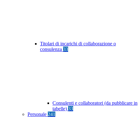
Titolari di incarichi di collaborazione o
consulenza
33
Consulenti e collaboratori (da pubblicare in
tabelle)
33
Personale
241