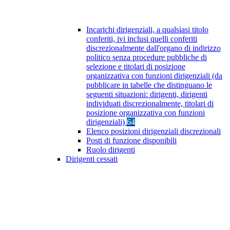
Incarichi dirigenziali, a qualsiasi titolo
conferiti, ivi inclusi quelli conferiti
discrezionalmente dall'organo di indirizzo
politico senza procedure pubbliche di
selezione e titolari di posizione
organizzativa con funzioni dirigenziali (da
pubblicare in tabelle che distinguano le
seguenti situazioni: dirigenti, dirigenti
individuati discrezionalmente, titolari di
posizione organizzativa con funzioni
dirigenziali)
64
Elenco posizioni dirigenziali discrezionali
Posti di funzione disponibili
Ruolo dirigenti
Dirigenti cessati