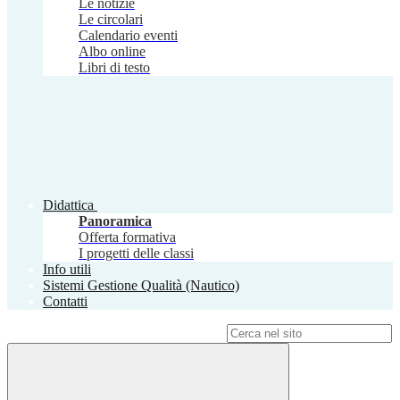
Le notizie
Le circolari
Calendario eventi
Albo online
Libri di testo
Didattica
Panoramica
Offerta formativa
I progetti delle classi
Info utili
Sistemi Gestione Qualità (Nautico)
Contatti
Campo di ricerca per le pagine del sito