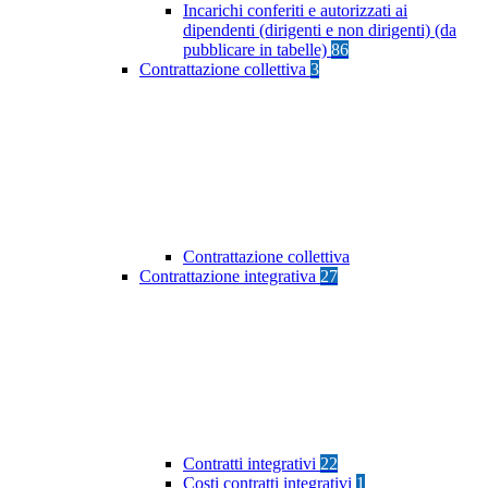
Incarichi conferiti e autorizzati ai
dipendenti (dirigenti e non dirigenti) (da
pubblicare in tabelle)
86
Contrattazione collettiva
3
Contrattazione collettiva
Contrattazione integrativa
27
Contratti integrativi
22
Costi contratti integrativi
1