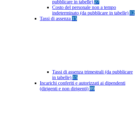
pubblicare in tabelle)
27
Costo del personale non a tempo
indeterminato (da pubblicare in tabelle)
12
Tassi di assenza
15
Tassi di assenza trimestrali (da pubblicare
in tabelle)
15
Incarichi conferiti e autorizzati ai dipendenti
(dirigenti e non dirigenti)
89