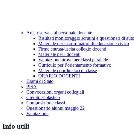
Area riservata al personale docente
Risultati monitoraggio scrutini e questionari di aut
Materiale per i coordinatori di educazione civica
Firme entrata/uscita collegio docenti
Materiale per i docenti
Valutazione prove per classi parallele
Curriculo per l’orientamento formativo
Materiale coordinatori di classe
ORARIO DOCENTI
Esami di Stato
PISA
Convocazioni organi collegiali
Credito scolastico
Composizione classi
Questionario alunni maggio 22
Valutazione
Info utili