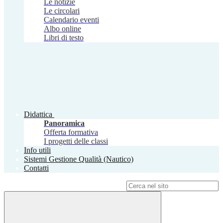
Le notizie
Le circolari
Calendario eventi
Albo online
Libri di testo
Didattica
Panoramica
Offerta formativa
I progetti delle classi
Info utili
Sistemi Gestione Qualità (Nautico)
Contatti
Campo di ricerca per le pagine del sito