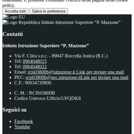
policy.
Accetta tutti
Salva le preferenze
Istituto Istruzione Superiore “P. Mazzone”
Contatti
Istituto Istruzione Superiore “P. Mazzone”
Via F. Cilea s.n.c. - 89047 Roccella Jonica (R.C.)
Tel:
0964048025
Tel:
0964048022
Email:
rcis03800b@istruzione.it
Link per inviare una mail
PEC:
rcis03800b@pec.istruzione.it
Link per inviare una mail
C.F.: 90034720806
C. M. : RCIS03800B
Codice Univoco Ufficio:UFQDK8
Seguici su
Facebook
Youtube