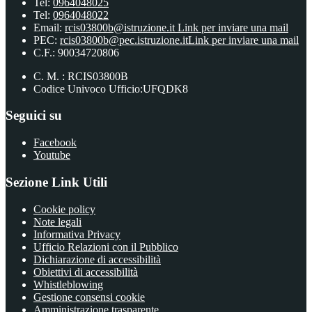
Tel:
0964048025
Tel:
0964048022
Email:
rcis03800b@istruzione.it
Link per inviare una mail
PEC:
rcis03800b@pec.istruzione.it
Link per inviare una mail
C.F.: 90034720806
C. M. : RCIS03800B
Codice Univoco Ufficio:UFQDK8
Seguici su
Facebook
Youtube
Sezione Link Utili
Cookie policy
Note legali
Informativa Privacy
Ufficio Relazioni con il Pubblico
Dichiarazione di accessibilità
Obiettivi di accessibilità
Whistleblowing
Gestione consensi cookie
Amministrazione trasparente