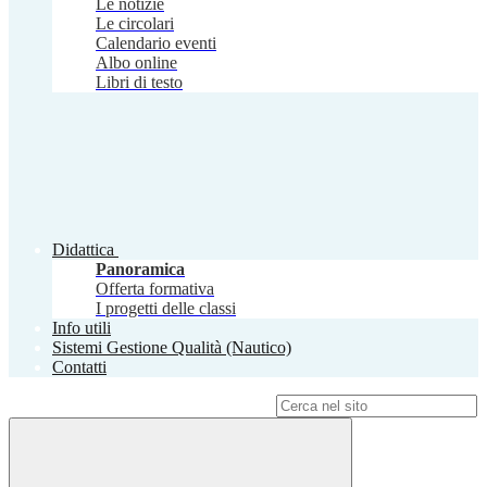
Le notizie
Le circolari
Calendario eventi
Albo online
Libri di testo
Didattica
Panoramica
Offerta formativa
I progetti delle classi
Info utili
Sistemi Gestione Qualità (Nautico)
Contatti
Campo di ricerca per le pagine del sito