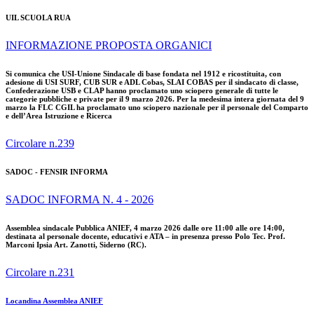
UIL SCUOLA RUA
INFORMAZIONE PROPOSTA ORGANICI
Si comunica che USI-Unione Sindacale di base fondata nel 1912 e ricostituita, con
adesione di USI SURF, CUB SUR e ADL Cobas, SLAI COBAS per il sindacato di classe,
Confederazione USB e CLAP hanno proclamato uno sciopero generale di tutte le
categorie pubbliche e private per il 9 marzo 2026. Per la medesima intera giornata del 9
marzo la FLC CGIL ha proclamato uno sciopero nazionale per il personale del Comparto
e dell’Area Istruzione e Ricerca
Circolare n.239
SADOC - FENSIR INFORMA
SADOC INFORMA N. 4 - 2026
Assemblea sindacale Pubblica ANIEF, 4 marzo 2026 dalle ore 11:00 alle ore 14:00,
destinata al personale docente, educativi e ATA – in presenza presso Polo Tec. Prof.
Marconi Ipsia Art. Zanotti, Siderno (RC).
Circolare n.231
Locandina Assemblea ANIEF