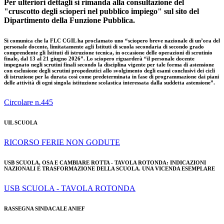
Per ulteriori dettagli si rimanda alla consultazione del
"cruscotto degli scioperi nel pubblico impiego" sul sito del
Dipartimento della Funzione Pubblica.
Si comunica che la FLC CGIL ha proclamato uno “sciopero breve nazionale di un’ora del
personale docente, limitatamente agli Istituti di scuola secondaria di secondo grado
comprendente gli Istituti di istruzione tecnica, in occasione delle operazioni di scrutinio
finale, dal 13 al 21 giugno 2026”. Lo sciopero riguarderà “il personale docente
impegnato negli scrutini finali secondo la disciplina vigente per tale forma di astensione
con esclusione degli scrutini propedeutici allo svolgimento degli esami conclusivi dei cicli
di istruzione per la durata così come predeterminata in fase di programmazione dai piani
delle attività di ogni singola istituzione scolastica interessata dalla suddetta astensione”.
Circolare n.445
UIL SCUOLA
RICORSO FERIE NON GODUTE
USB SCUOLA, OSA E CAMBIARE ROTTA - TAVOLA ROTONDA: INDICAZIONI
NAZIONALI E TRASFORMAZIONE DELLA SCUOLA. UNA VICENDA ESEMPLARE
USB SCUOLA - TAVOLA ROTONDA
RASSEGNA SINDACALE ANIEF