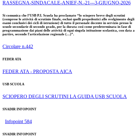
RASSEGNA-SINDACALE-ANIEF-N.-21---3-GIUGNO-2026
Si comunica che l’USB P.I. Scuola ha proclamato “lo sciopero breve degli scrutini
(comprese le attività di scrutinio finale, esclusi quelli propedeutici allo svolgimento degli
esami conclusivi dei cicli di istruzione) di tutto il personale docente in servizio presso le
scuole secondarie di secondo grado, per la durata così come predeterminata in fase di
programmazione dai piani delle attività di ogni singola istituzione scolastica, con data a
partire, secondo l'articolazione regionale (…)”.
Circolare n.442
FEDER ATA
FEDER ATA - PROPOSTA AICA
USB SCUOLA
SCIOPERO DEGLI SCRUTINI LA GUIDA USB SCUOLA
SNADIR INFOPOINT
Infopoint 584
SNADIR INFOPOINT