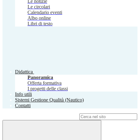
Le notizie
Le circolari
Calendario eventi
Albo online
Libri di testo
Didattica
Panoramica
Offerta formativa
I progetti delle classi
Info utili
Sistemi Gestione Qualità (Nautico)
Contatti
Campo di ricerca per le pagine del sito