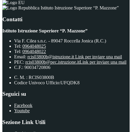
Istituto Istruzione Superiore “P. Mazzone”
Contatti
Istituto Istruzione Superiore “P. Mazzone”
Via F. Cilea s.n.c. - 89047 Roccella Jonica (R.C.)
Tel:
0964048025
Tel:
0964048022
Email:
rcis03800b@istruzione.it
Link per inviare una mail
PEC:
rcis03800b@pec.istruzione.it
Link per inviare una mail
C.F.: 90034720806
C. M. : RCIS03800B
Codice Univoco Ufficio:UFQDK8
Seguici su
Facebook
Youtube
Sezione Link Utili