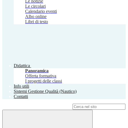
Le notizie
Le circolari
Calendario eventi
Albo online
Libri di testo
Didattica
Panoramica
Offerta formativa
I progetti delle classi
Info utili
Sistemi Gestione Qualità (Nautico)
Contatti
Campo di ricerca per le pagine del sito