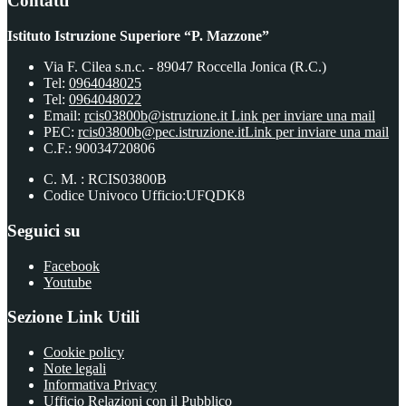
Contatti
Istituto Istruzione Superiore “P. Mazzone”
Via F. Cilea s.n.c. - 89047 Roccella Jonica (R.C.)
Tel:
0964048025
Tel:
0964048022
Email:
rcis03800b@istruzione.it
Link per inviare una mail
PEC:
rcis03800b@pec.istruzione.it
Link per inviare una mail
C.F.: 90034720806
C. M. : RCIS03800B
Codice Univoco Ufficio:UFQDK8
Seguici su
Facebook
Youtube
Sezione Link Utili
Cookie policy
Note legali
Informativa Privacy
Ufficio Relazioni con il Pubblico