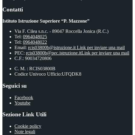
Contatti
Istituto Istruzione Superiore “P. Mazzone”
Via F. Cilea s.n.c. - 89047 Roccella Jonica (R.C.)
Tel:
0964048025
Tel:
0964048022
Email:
rcis03800b@istruzione.it
Link per inviare una mail
PEC:
rcis03800b@pec.istruzione.it
Link per inviare una mail
C.F.: 90034720806
C. M. : RCIS03800B
Codice Univoco Ufficio:UFQDK8
Seguici su
Facebook
Youtube
Sezione Link Utili
Cookie policy
Note legali