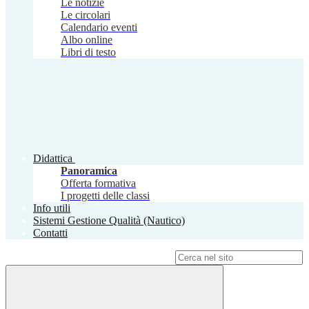
Le notizie
Le circolari
Calendario eventi
Albo online
Libri di testo
Didattica
Panoramica
Offerta formativa
I progetti delle classi
Info utili
Sistemi Gestione Qualità (Nautico)
Contatti
Campo di ricerca per le pagine del sito