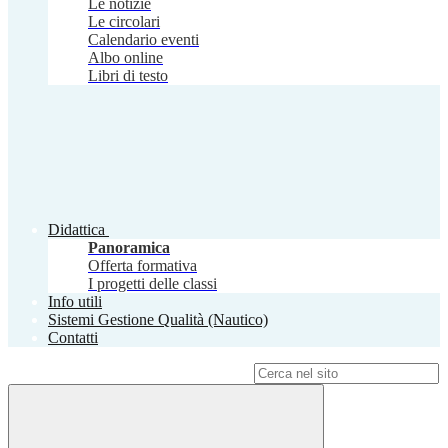
Le notizie
Le circolari
Calendario eventi
Albo online
Libri di testo
Didattica
Panoramica
Offerta formativa
I progetti delle classi
Info utili
Sistemi Gestione Qualità (Nautico)
Contatti
Campo di ricerca per le pagine del sito