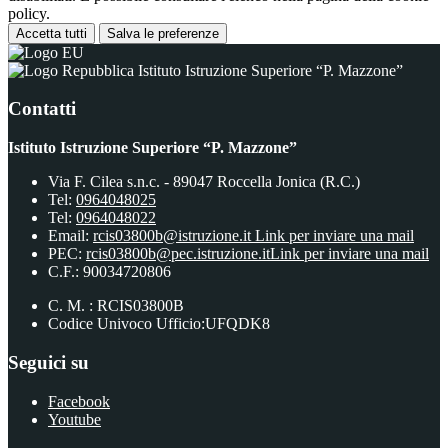
policy.
Accetta tutti
Salva le preferenze
Istituto Istruzione Superiore “P. Mazzone”
Contatti
Istituto Istruzione Superiore “P. Mazzone”
Via F. Cilea s.n.c. - 89047 Roccella Jonica (R.C.)
Tel:
0964048025
Tel:
0964048022
Email:
rcis03800b@istruzione.it
Link per inviare una mail
PEC:
rcis03800b@pec.istruzione.it
Link per inviare una mail
C.F.: 90034720806
C. M. : RCIS03800B
Codice Univoco Ufficio:UFQDK8
Seguici su
Facebook
Youtube