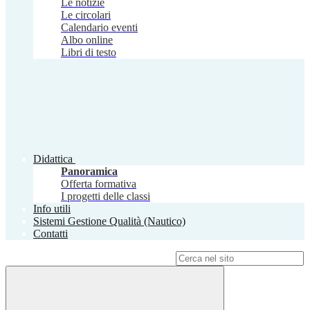
Le notizie
Le circolari
Calendario eventi
Albo online
Libri di testo
Didattica
Panoramica
Offerta formativa
I progetti delle classi
Info utili
Sistemi Gestione Qualità (Nautico)
Contatti
Campo di ricerca per le pagine del sito