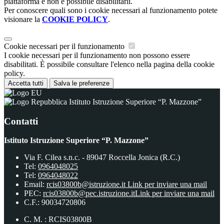
piattaforma e non è possibile disabilitarli.
Per conoscere quali sono i cookie necessari al funzionamento potete
visionare la
COOKIE POLICY
.
Cookie necessari per il funzionamento
I cookie necessari per il funzionamento non possono essere
disabilitati. È possibile consultare l'elenco nella pagina della cookie
policy.
Accetta tutti
Salva le preferenze
Istituto Istruzione Superiore “P. Mazzone”
Contatti
Istituto Istruzione Superiore “P. Mazzone”
Via F. Cilea s.n.c. - 89047 Roccella Jonica (R.C.)
Tel:
0964048025
Tel:
0964048022
Email:
rcis03800b@istruzione.it
Link per inviare una mail
PEC:
rcis03800b@pec.istruzione.it
Link per inviare una mail
C.F.: 90034720806
C. M. : RCIS03800B