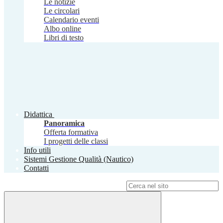
Le notizie
Le circolari
Calendario eventi
Albo online
Libri di testo
Didattica
Panoramica
Offerta formativa
I progetti delle classi
Info utili
Sistemi Gestione Qualità (Nautico)
Contatti
Campo di ricerca per le pagine del sito