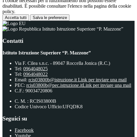
I cookie necessari per il funzionamento non possono essere
disabilitati. È possibile consultare l'elenco nella pagina della cookie
policy.
Accetta tutti
Salva le preferenze
Istituto Istruzione Superiore “P. Mazzone”
Contatti
Istituto Istruzione Superiore “P. Mazzone”
Via F. Cilea s.n.c. - 89047 Roccella Jonica (R.C.)
Tel:
0964048025
Tel:
0964048022
Email:
rcis03800b@istruzione.it
Link per inviare una mail
PEC:
rcis03800b@pec.istruzione.it
Link per inviare una mail
C.F.: 90034720806
C. M. : RCIS03800B
Codice Univoco Ufficio:UFQDK8
Seguici su
Facebook
Youtube