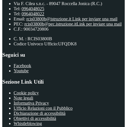
Via F. Cilea s.n.c. - 89047 Roccella Jonica (R.C.)
Tel:
0964048025
Tel:
0964048022
Email:
rcis03800b@istruzione.it
Link per inviare una mail
PEC:
rcis03800b@pec.istruzione.it
Link per inviare una mail
C.F.: 90034720806
C. M. : RCIS03800B
Codice Univoco Ufficio:UFQDK8
Seguici su
Facebook
Youtube
Sezione Link Utili
Cookie policy
Note legali
Informativa Privacy
Ufficio Relazioni con il Pubblico
Dichiarazione di accessibilità
Obiettivi di accessibilità
Whistleblowing