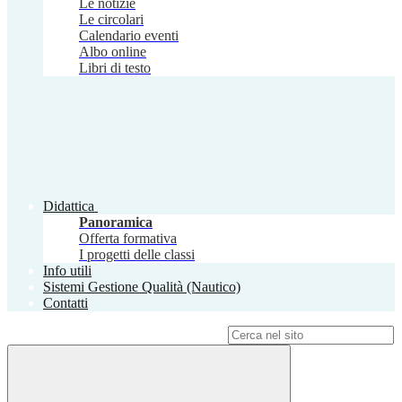
Le notizie
Le circolari
Calendario eventi
Albo online
Libri di testo
Didattica
Panoramica
Offerta formativa
I progetti delle classi
Info utili
Sistemi Gestione Qualità (Nautico)
Contatti
Campo di ricerca per le pagine del sito