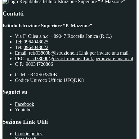
Istituto Istruzione Superiore “P. Mazzone”
Contatti
Istituto Istruzione Superiore “P. Mazzone”
Via F. Cilea s.n.c. - 89047 Roccella Jonica (R.C.)
Tel:
0964048025
Tel:
0964048022
Email:
rcis03800b@istruzione.it
Link per inviare una mail
PEC:
rcis03800b@pec.istruzione.it
Link per inviare una mail
C.F.: 90034720806
C. M. : RCIS03800B
Codice Univoco Ufficio:UFQDK8
Seguici su
Facebook
Youtube
Sezione Link Utili
Cookie policy