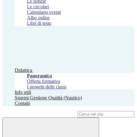
Le notizie
Le circolari
Calendario eventi
Albo online
Libri di testo
Didattica
Panoramica
Offerta formativa
I progetti delle classi
Info utili
Sistemi Gestione Qualità (Nautico)
Contatti
Campo di ricerca per le pagine del sito