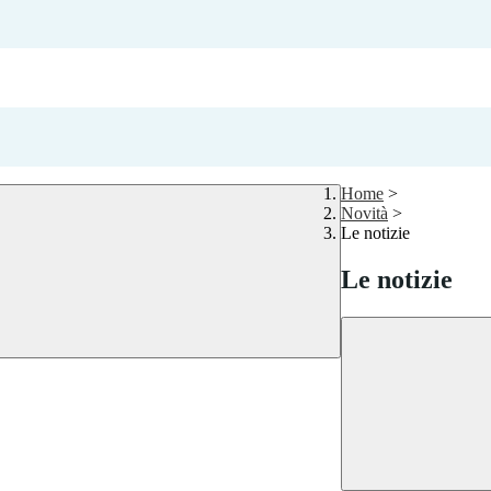
Home
>
Novità
>
Le notizie
Le notizie