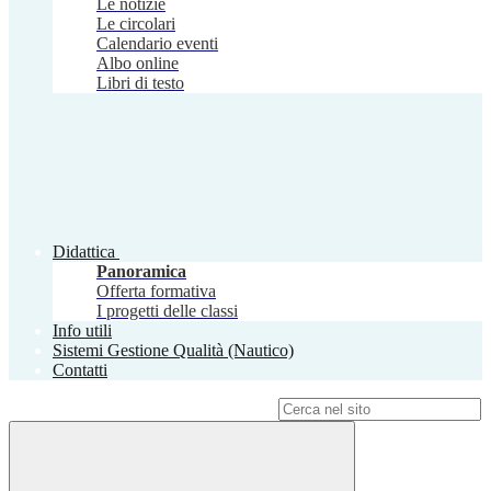
Le notizie
Le circolari
Calendario eventi
Albo online
Libri di testo
Didattica
Panoramica
Offerta formativa
I progetti delle classi
Info utili
Sistemi Gestione Qualità (Nautico)
Contatti
Campo di ricerca per le pagine del sito