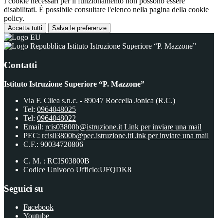
I cookie necessari per il funzionamento non possono essere
disabilitati. È possibile consultare l'elenco nella pagina della cookie
policy.
Accetta tutti
Salva le preferenze
Istituto Istruzione Superiore “P. Mazzone”
Contatti
Istituto Istruzione Superiore “P. Mazzone”
Via F. Cilea s.n.c. - 89047 Roccella Jonica (R.C.)
Tel:
0964048025
Tel:
0964048022
Email:
rcis03800b@istruzione.it
Link per inviare una mail
PEC:
rcis03800b@pec.istruzione.it
Link per inviare una mail
C.F.: 90034720806
C. M. : RCIS03800B
Codice Univoco Ufficio:UFQDK8
Seguici su
Facebook
Youtube