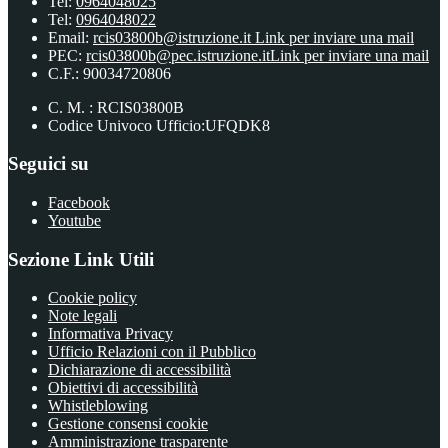
Tel:
0964048025
Tel:
0964048022
Email:
rcis03800b@istruzione.it
Link per inviare una mail
PEC:
rcis03800b@pec.istruzione.it
Link per inviare una mail
C.F.: 90034720806
C. M. : RCIS03800B
Codice Univoco Ufficio:UFQDK8
Seguici su
Facebook
Youtube
Sezione Link Utili
Cookie policy
Note legali
Informativa Privacy
Ufficio Relazioni con il Pubblico
Dichiarazione di accessibilità
Obiettivi di accessibilità
Whistleblowing
Gestione consensi cookie
Amministrazione trasparente