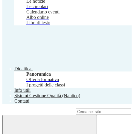
Le notizie
Le circolari
Calendario eventi
Albo online
Libri di testo
Didattica
Panoramica
Offerta formativa
I progetti delle classi
Info utili
Sistemi Gestione Qualità (Nautico)
Contatti
Campo di ricerca per le pagine del sito