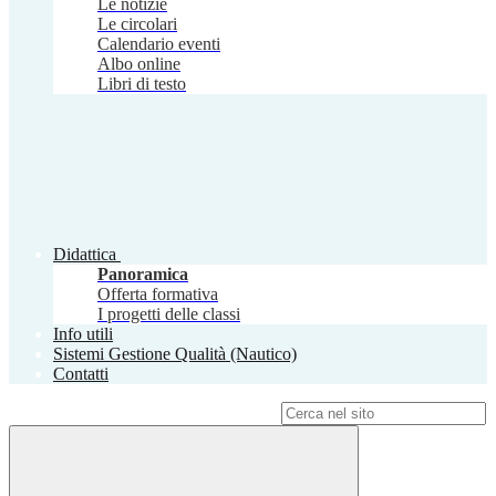
Le notizie
Le circolari
Calendario eventi
Albo online
Libri di testo
Didattica
Panoramica
Offerta formativa
I progetti delle classi
Info utili
Sistemi Gestione Qualità (Nautico)
Contatti
Campo di ricerca per le pagine del sito