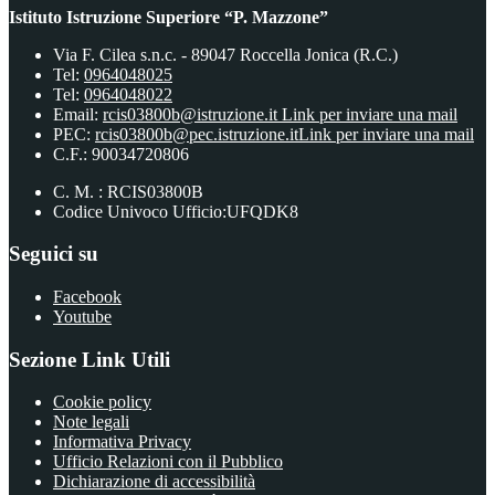
Istituto Istruzione Superiore “P. Mazzone”
Via F. Cilea s.n.c. - 89047 Roccella Jonica (R.C.)
Tel:
0964048025
Tel:
0964048022
Email:
rcis03800b@istruzione.it
Link per inviare una mail
PEC:
rcis03800b@pec.istruzione.it
Link per inviare una mail
C.F.: 90034720806
C. M. : RCIS03800B
Codice Univoco Ufficio:UFQDK8
Seguici su
Facebook
Youtube
Sezione Link Utili
Cookie policy
Note legali
Informativa Privacy
Ufficio Relazioni con il Pubblico
Dichiarazione di accessibilità