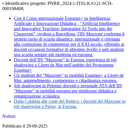
• Identificativo progetto: PNRR_2024-1-IT02-KA121-SCH-
000198408;
Con il Corso internazionale Erasmus+ su Intelligenza
Artificiale e Innovazione Didattica , “Artificial Intelligence
and Innovative Teaching: Integrating AI Tools into the
Classroom”, svoltosi a Barcellona, l'IIS Mazzone conferma il
proprio ruolo di scuola dinamica, internazionale e orientata
alla costruzione di competenze per il XXI secolo, offrendo ai
docenti occasioni formative di altissimo livello e agli studenti
una scuola sempre più moderna ed europea.
Docenti dell’IIS “Mazzone” in Europa: esperienza di job
shadowing a Lloret de Mar nell’ambito del Programma
Erasmus+
Gli studenti del “Mazzone” in mobilità Erasmus+ a Lloret de
Mar: apprendimento, competenze e cittadinanza europea.
Job shadowing in Polonia: docenti e personale ATA dell’IIS
“Mazzone” in mobilità europea per migliorare didattica e
organizzazione scolastica
Dalla Calabria alle coste del Baltico: i docenti del Mazzone in
job shadowing a Pärnu, in Estonia.
Notizie
Pubblicato il 29-09-2025