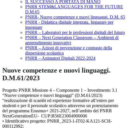
IL SUCCESSO A PORTATA DI MANO
PNRR STEM&LANGUAGES FOR THE FUTURE
D.M.65
PNRR- Nuove competenze e nuovi linguaggi. D.M. 65
PNRR - Didattica digitale integrata. Imparare per
insegnare
PNRR – Laboratori per le professioni digitali del futuro
PNRR – Next Generation Classroom -- Ambienti di
apprendimento innovativi
PNRR – Azioni di prevenzione e contrasto della
dispersione scolastica
PNRR – Animatori Digitali 2022-2024
Nuove competenze e nuovi linguaggi.
D.M.61/2023
Progetto PNRR Missione 4 – Componente 1 – Investimento 3.1
“Nuove competenze e nuovi linguaggi” (D.M.61/2023)
“realizzazione di scambi ed esperienze formative all’estero per
studenti e per il personale scolastico attraverso un potenziamento
del programma Erasmus+ 2021-2027, nell’ambito del PNRR
NextGenerationEU- CUP:B56E23004900006
• Identificativo progetto: PNRR_2023-1-IT02-KA121-SCH-
000112992;