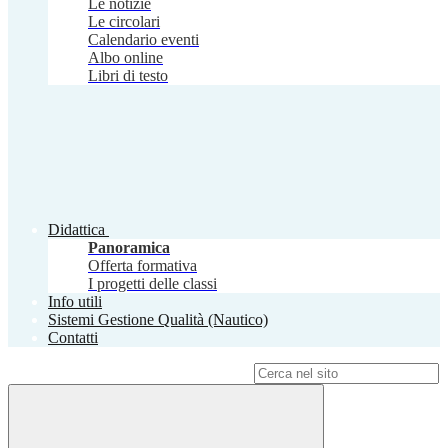
Le notizie
Le circolari
Calendario eventi
Albo online
Libri di testo
Didattica
Panoramica
Offerta formativa
I progetti delle classi
Info utili
Sistemi Gestione Qualità (Nautico)
Contatti
Campo di ricerca per le pagine del sito