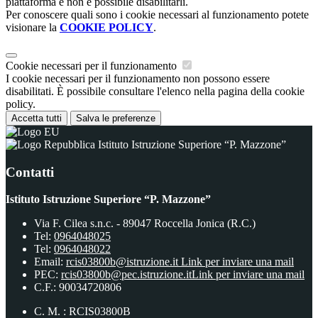
piattaforma e non è possibile disabilitarli.
Per conoscere quali sono i cookie necessari al funzionamento potete
visionare la
COOKIE POLICY
.
Cookie necessari per il funzionamento
I cookie necessari per il funzionamento non possono essere
disabilitati. È possibile consultare l'elenco nella pagina della cookie
policy.
Accetta tutti
Salva le preferenze
Istituto Istruzione Superiore “P. Mazzone”
Contatti
Istituto Istruzione Superiore “P. Mazzone”
Via F. Cilea s.n.c. - 89047 Roccella Jonica (R.C.)
Tel:
0964048025
Tel:
0964048022
Email:
rcis03800b@istruzione.it
Link per inviare una mail
PEC:
rcis03800b@pec.istruzione.it
Link per inviare una mail
C.F.: 90034720806
C. M. : RCIS03800B