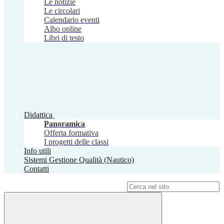
Le notizie
Le circolari
Calendario eventi
Albo online
Libri di testo
Didattica
Panoramica
Offerta formativa
I progetti delle classi
Info utili
Sistemi Gestione Qualità (Nautico)
Contatti
Campo di ricerca per le pagine del sito