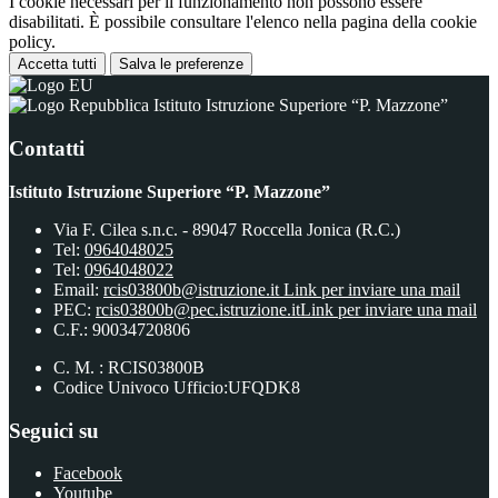
I cookie necessari per il funzionamento non possono essere
disabilitati. È possibile consultare l'elenco nella pagina della cookie
policy.
Accetta tutti
Salva le preferenze
Istituto Istruzione Superiore “P. Mazzone”
Contatti
Istituto Istruzione Superiore “P. Mazzone”
Via F. Cilea s.n.c. - 89047 Roccella Jonica (R.C.)
Tel:
0964048025
Tel:
0964048022
Email:
rcis03800b@istruzione.it
Link per inviare una mail
PEC:
rcis03800b@pec.istruzione.it
Link per inviare una mail
C.F.: 90034720806
C. M. : RCIS03800B
Codice Univoco Ufficio:UFQDK8
Seguici su
Facebook
Youtube