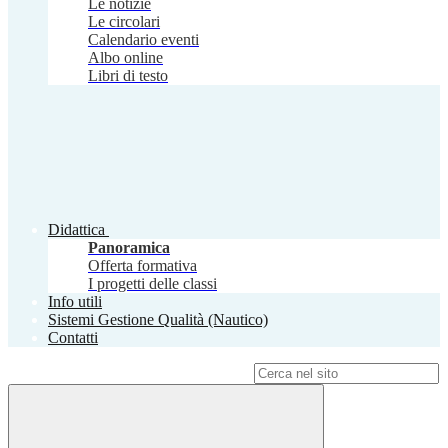
Le notizie
Le circolari
Calendario eventi
Albo online
Libri di testo
Didattica
Panoramica
Offerta formativa
I progetti delle classi
Info utili
Sistemi Gestione Qualità (Nautico)
Contatti
Campo di ricerca per le pagine del sito