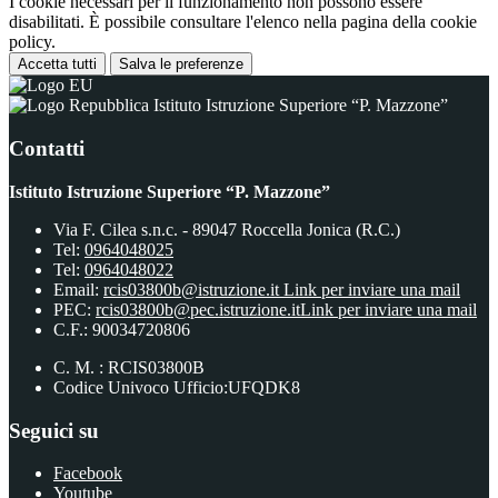
I cookie necessari per il funzionamento non possono essere
disabilitati. È possibile consultare l'elenco nella pagina della cookie
policy.
Accetta tutti
Salva le preferenze
Istituto Istruzione Superiore “P. Mazzone”
Contatti
Istituto Istruzione Superiore “P. Mazzone”
Via F. Cilea s.n.c. - 89047 Roccella Jonica (R.C.)
Tel:
0964048025
Tel:
0964048022
Email:
rcis03800b@istruzione.it
Link per inviare una mail
PEC:
rcis03800b@pec.istruzione.it
Link per inviare una mail
C.F.: 90034720806
C. M. : RCIS03800B
Codice Univoco Ufficio:UFQDK8
Seguici su
Facebook
Youtube