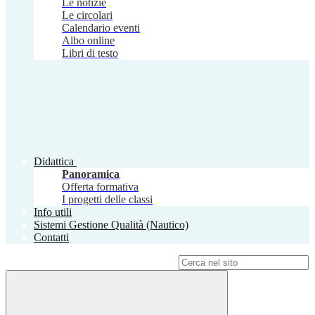
Le notizie
Le circolari
Calendario eventi
Albo online
Libri di testo
Didattica
Panoramica
Offerta formativa
I progetti delle classi
Info utili
Sistemi Gestione Qualità (Nautico)
Contatti
Campo di ricerca per le pagine del sito