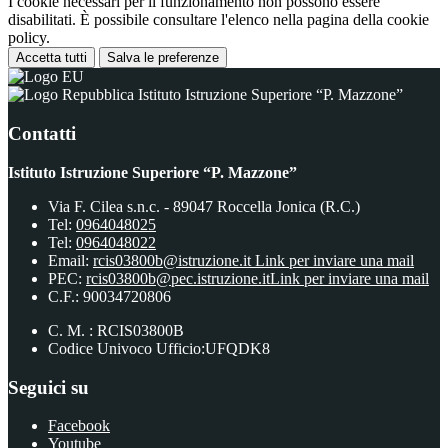
I cookie necessari per il funzionamento non possono essere
disabilitati. È possibile consultare l'elenco nella pagina della cookie
policy.
Accetta tutti
Salva le preferenze
Istituto Istruzione Superiore “P. Mazzone”
Contatti
Istituto Istruzione Superiore “P. Mazzone”
Via F. Cilea s.n.c. - 89047 Roccella Jonica (R.C.)
Tel:
0964048025
Tel:
0964048022
Email:
rcis03800b@istruzione.it
Link per inviare una mail
PEC:
rcis03800b@pec.istruzione.it
Link per inviare una mail
C.F.: 90034720806
C. M. : RCIS03800B
Codice Univoco Ufficio:UFQDK8
Seguici su
Facebook
Youtube