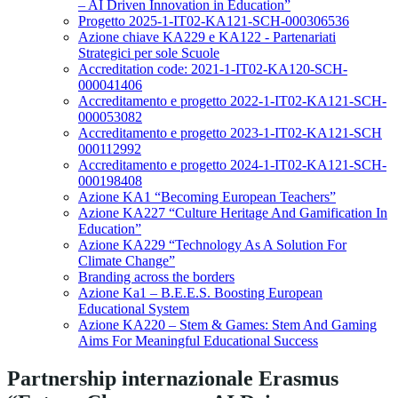
– AI Driven Innovation in Education”
Progetto 2025-1-IT02-KA121-SCH-000306536
Azione chiave KA229 e KA122 - Partenariati
Strategici per sole Scuole
Accreditation code: 2021-1-IT02-KA120-SCH-
000041406
Accreditamento e progetto 2022-1-IT02-KA121-SCH-
000053082
Accreditamento e progetto 2023-1-IT02-KA121-SCH
000112992
Accreditamento e progetto 2024-1-IT02-KA121-SCH-
000198408
Azione KA1 “Becoming European Teachers”
Azione KA227 “Culture Heritage And Gamification In
Education”
Azione KA229 “Technology As A Solution For
Climate Change”
Branding across the borders
Azione Ka1 – B.E.E.S. Boosting European
Educational System
Azione KA220 – Stem & Games: Stem And Gaming
Aims For Meaningful Educational Success
Partnership internazionale Erasmus