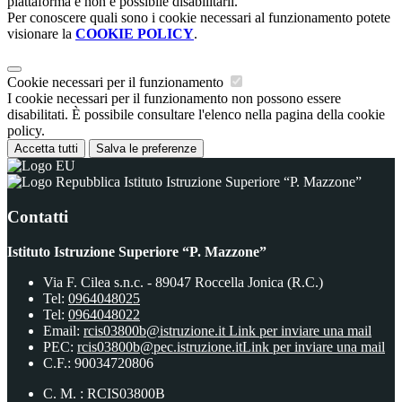
piattaforma e non è possibile disabilitarli.
Per conoscere quali sono i cookie necessari al funzionamento potete
visionare la
COOKIE POLICY
.
Cookie necessari per il funzionamento
I cookie necessari per il funzionamento non possono essere
disabilitati. È possibile consultare l'elenco nella pagina della cookie
policy.
Accetta tutti
Salva le preferenze
Istituto Istruzione Superiore “P. Mazzone”
Contatti
Istituto Istruzione Superiore “P. Mazzone”
Via F. Cilea s.n.c. - 89047 Roccella Jonica (R.C.)
Tel:
0964048025
Tel:
0964048022
Email:
rcis03800b@istruzione.it
Link per inviare una mail
PEC:
rcis03800b@pec.istruzione.it
Link per inviare una mail
C.F.: 90034720806
C. M. : RCIS03800B