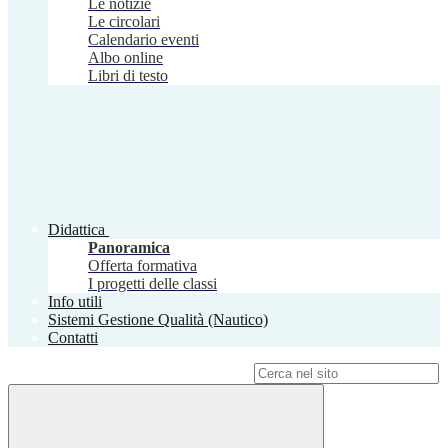
Le notizie
Le circolari
Calendario eventi
Albo online
Libri di testo
Didattica
Panoramica
Offerta formativa
I progetti delle classi
Info utili
Sistemi Gestione Qualità (Nautico)
Contatti
Campo di ricerca per le pagine del sito