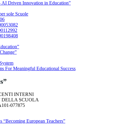
– AI Driven Innovation in Education”
per sole Scuole
406
000053082
00112992
000198408
Education”
 Change”
 System
 For Meaningful Educational Success
s”
CENTI INTERNI
F DELLA SCUOLA
101-077875
smus “Becoming European Teachers”