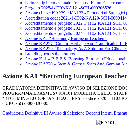
Partnership internazionale Erasmus “Future Classrooms 
Progetto 2025-1-IT02-KA121-SCH-000306536
Azione chiave KA229 e KA122 - Partenariati Strategici 
Accreditation code: 2021-1-IT02-KA120-SCH-000041
Accreditamento e progetto 2022-1-IT02-KA121-SCH-
Accreditamento e progetto 2023-1-IT02-KA121-SCH 0
Accreditamento e progetto 2024-1-IT02-KA121-SCH-
Azione KA1 “Becoming European Teachers”
Azione KA227 “Culture Heritage And Gamification In 
Azione KA229 “Technology As A Solution For Climate
Branding across the borders
Azione Ka1 – B.E.E.S. Boosting European Educational
Azione KA220 – Stem & Games: Stem And Gaming Aims
Azione KA1 “Becoming European Teacher
GRADUATORIA DEFINITIVA III AVVISO DI SELEZIONE DO
PROGRAMMA ERASMUS+ KA101 MOBILITÀ DELLO STAF
“BECOMING EUROPEAN TEACHERS” Codice 2020-1-IT02-KA
CUP C76G20000320006
Graduatoria Definitiva III Avviso di Selezione Docenti Interni Era