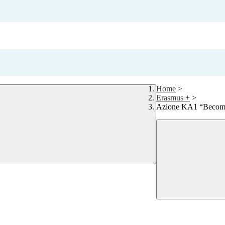
Home
>
Erasmus +
>
Azione KA1 “Becomi