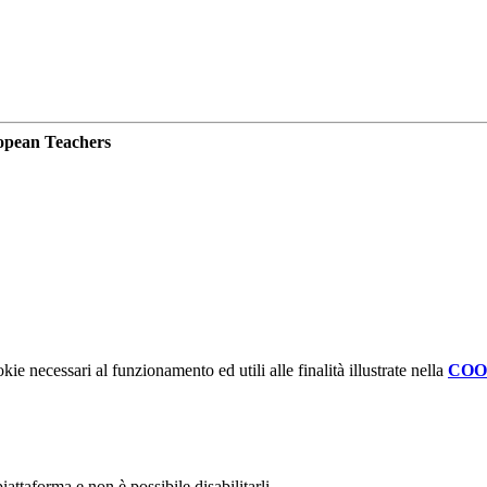
opean Teachers
kie necessari al funzionamento ed utili alle finalità illustrate nella
COO
attaforma e non è possibile disabilitarli.