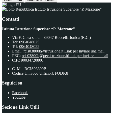
Istituto Istruzione Superiore “P. Mazzone”
Contatti
Istituto Istruzione Superiore “P. Mazzone”
Via F. Cilea s.n.c. - 89047 Roccella Jonica (R.C.)
Tel:
0964048025
Tel:
0964048022
Email:
rcis03800b@istruzione.it
Link per inviare una mail
PEC:
rcis03800b@pec.istruzione.it
Link per inviare una mail
C.F.: 90034720806
C. M. : RCIS03800B
Codice Univoco Ufficio:UFQDK8
Seguici su
Facebook
Youtube
Sezione Link Utili