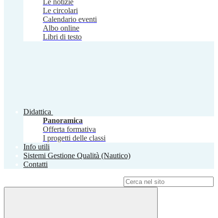
Le notizie
Le circolari
Calendario eventi
Albo online
Libri di testo
Didattica
Panoramica
Offerta formativa
I progetti delle classi
Info utili
Sistemi Gestione Qualità (Nautico)
Contatti
Campo di ricerca per le pagine del sito