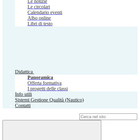
Le notizie
Le circolari
Calendario eventi
Albo online
Libri di testo
Didattica
Panoramica
Offerta formativa
I progetti delle classi
Info utili
Sistemi Gestione Qualità (Nautico)
Contatti
Campo di ricerca per le pagine del sito