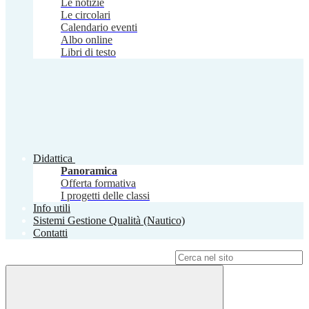
Le notizie
Le circolari
Calendario eventi
Albo online
Libri di testo
Didattica
Panoramica
Offerta formativa
I progetti delle classi
Info utili
Sistemi Gestione Qualità (Nautico)
Contatti
Campo di ricerca per le pagine del sito