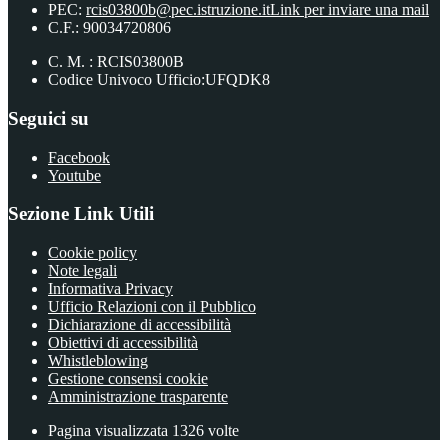
PEC:
rcis03800b@pec.istruzione.it
Link per inviare una mail
C.F.: 90034720806
C. M. : RCIS03800B
Codice Univoco Ufficio:UFQDK8
Seguici su
Facebook
Youtube
Sezione Link Utili
Cookie policy
Note legali
Informativa Privacy
Ufficio Relazioni con il Pubblico
Dichiarazione di accessibilità
Obiettivi di accessibilità
Whistleblowing
Gestione consensi cookie
Amministrazione trasparente
Pagina visualizzata
1326
volte