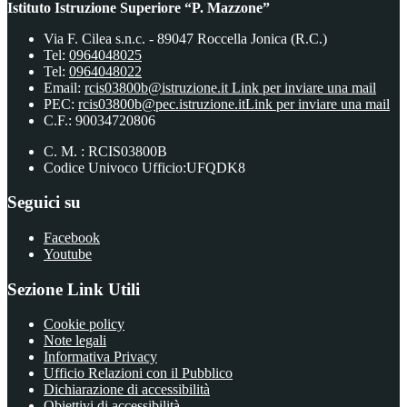
Istituto Istruzione Superiore “P. Mazzone”
Via F. Cilea s.n.c. - 89047 Roccella Jonica (R.C.)
Tel:
0964048025
Tel:
0964048022
Email:
rcis03800b@istruzione.it
Link per inviare una mail
PEC:
rcis03800b@pec.istruzione.it
Link per inviare una mail
C.F.: 90034720806
C. M. : RCIS03800B
Codice Univoco Ufficio:UFQDK8
Seguici su
Facebook
Youtube
Sezione Link Utili
Cookie policy
Note legali
Informativa Privacy
Ufficio Relazioni con il Pubblico
Dichiarazione di accessibilità
Obiettivi di accessibilità