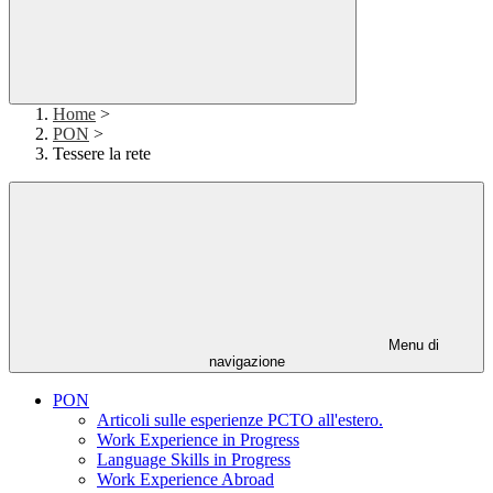
Home
>
PON
>
Tessere la rete
Menu di
navigazione
PON
Articoli sulle esperienze PCTO all'estero.
Work Experience in Progress
Language Skills in Progress
Work Experience Abroad