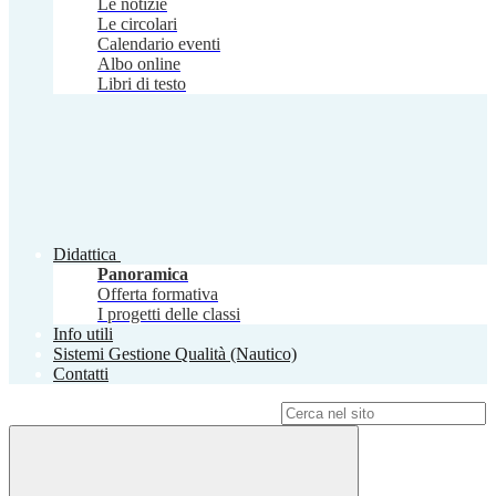
Le notizie
Le circolari
Calendario eventi
Albo online
Libri di testo
Didattica
Panoramica
Offerta formativa
I progetti delle classi
Info utili
Sistemi Gestione Qualità (Nautico)
Contatti
Campo di ricerca per le pagine del sito