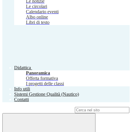
Le notizie
Le circolari
Calendario eventi
Albo online
Libri di testo
Didattica
Panoramica
Offerta formativa
I progetti delle classi
Info utili
Sistemi Gestione Qualità (Nautico)
Contatti
Campo di ricerca per le pagine del sito