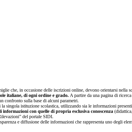
glie che, in occasione delle iscrizioni online, devono orientarsi nella sce
uole italiane, di ogni ordine e grado.
A partire da una pagina di ricerca e
un confronto sulla base di alcuni parametri.
 la singola istituzione scolastica, utilizzando sia le informazioni present
li informazioni con quelle di propria esclusiva conoscenza
(didattica,
Rilevazioni” del portale SIDI.
asparenza e diffusione delle informazioni che rappresenta uno degli eleme