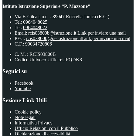
Istituto Istruzione Superiore “P. Mazzone”
Via F. Cilea s.n.c. - 89047 Roccella Jonica (R.C.)
Tel:
0964048025
Tel:
0964048022
Email:
rcis03800b@istruzione.it
Link per inviare una mail
PEC:
rcis03800b@pec.istruzione.it
Link per inviare una mail
C.F.: 90034720806
C. M. : RCIS03800B
Codice Univoco Ufficio:UFQDK8
Seguici su
Facebook
Youtube
Sezione Link Utili
Cookie policy
Note legali
Informativa Privacy
Ufficio Relazioni con il Pubblico
Dichiarazione di accessibilità