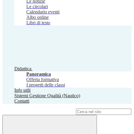
Le notizie
Le circolari
Calendario eventi
Albo online
Libri di testo
Didattica
Panoramica
Offerta formativa
I progetti delle classi
Info utili
Sistemi Gestione Qualità (Nautico)
Contatti
Campo di ricerca per le pagine del sito