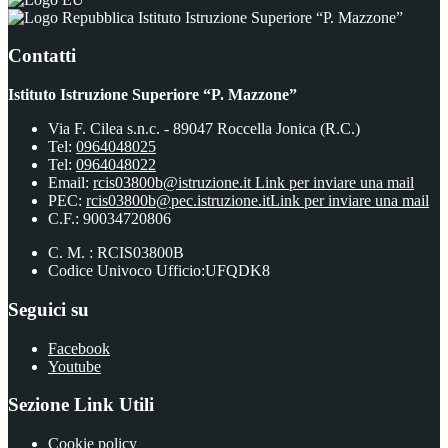
Istituto Istruzione Superiore “P. Mazzone”
Contatti
Istituto Istruzione Superiore “P. Mazzone”
Via F. Cilea s.n.c. - 89047 Roccella Jonica (R.C.)
Tel:
0964048025
Tel:
0964048022
Email:
rcis03800b@istruzione.it
Link per inviare una mail
PEC:
rcis03800b@pec.istruzione.it
Link per inviare una mail
C.F.: 90034720806
C. M. : RCIS03800B
Codice Univoco Ufficio:UFQDK8
Seguici su
Facebook
Youtube
Sezione Link Utili
Cookie policy