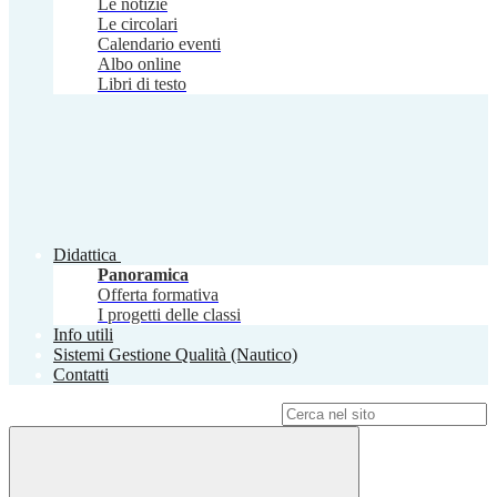
Le notizie
Le circolari
Calendario eventi
Albo online
Libri di testo
Didattica
Panoramica
Offerta formativa
I progetti delle classi
Info utili
Sistemi Gestione Qualità (Nautico)
Contatti
Campo di ricerca per le pagine del sito