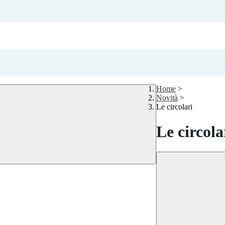
Home
>
Novità
>
Le circolari
Le circola