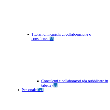
Titolari di incarichi di collaborazione o
consulenza
33
Consulenti e collaboratori (da pubblicare in
tabelle)
33
Personale
241