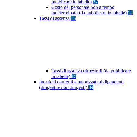
pubblicare in tabelle)
27
Costo del personale non a tempo
indeterminato (da pubblicare in tabelle)
12
Tassi di assenza
15
Tassi di assenza trimestrali (da pubblicare
in tabelle)
15
Incarichi conferiti e autorizzati ai dipendenti
(dirigenti e non dirigenti)
89