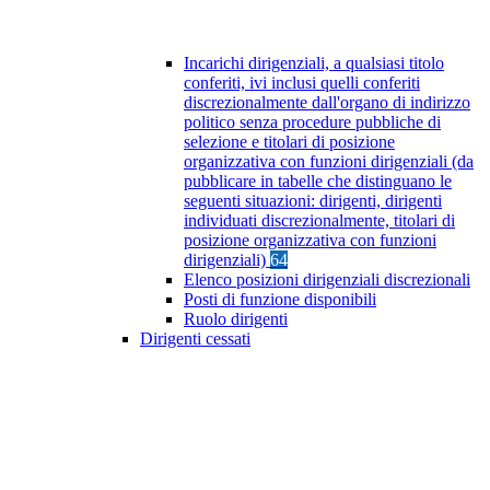
Incarichi dirigenziali, a qualsiasi titolo
conferiti, ivi inclusi quelli conferiti
discrezionalmente dall'organo di indirizzo
politico senza procedure pubbliche di
selezione e titolari di posizione
organizzativa con funzioni dirigenziali (da
pubblicare in tabelle che distinguano le
seguenti situazioni: dirigenti, dirigenti
individuati discrezionalmente, titolari di
posizione organizzativa con funzioni
dirigenziali)
64
Elenco posizioni dirigenziali discrezionali
Posti di funzione disponibili
Ruolo dirigenti
Dirigenti cessati