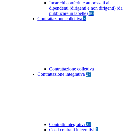
Incarichi conferiti e autorizzati ai
dipendenti (dirigenti e non dirigenti) (da
pubblicare in tabelle)
86
Contrattazione collettiva
3
Contrattazione collettiva
Contrattazione integrativa
27
Contratti integrativi
22
Costi contratti integrativi
1