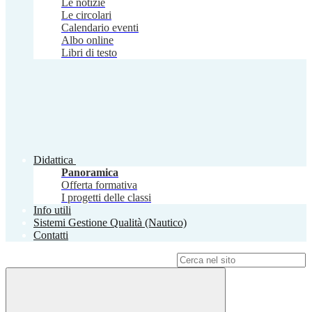
Le notizie
Le circolari
Calendario eventi
Albo online
Libri di testo
Didattica
Panoramica
Offerta formativa
I progetti delle classi
Info utili
Sistemi Gestione Qualità (Nautico)
Contatti
Campo di ricerca per le pagine del sito