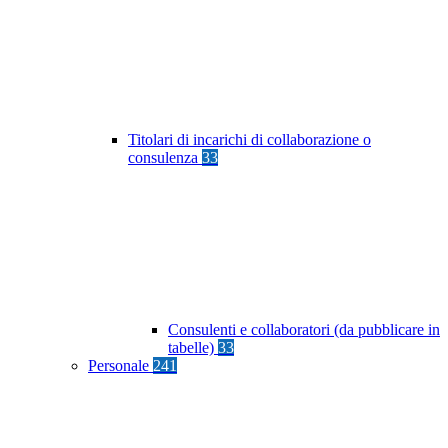
Titolari di incarichi di collaborazione o
consulenza
33
Consulenti e collaboratori (da pubblicare in
tabelle)
33
Personale
241