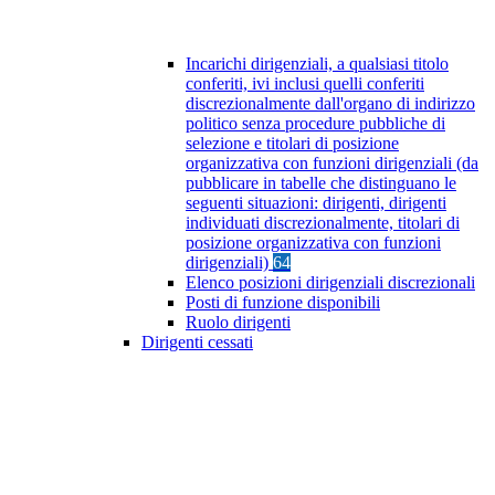
Incarichi dirigenziali, a qualsiasi titolo
conferiti, ivi inclusi quelli conferiti
discrezionalmente dall'organo di indirizzo
politico senza procedure pubbliche di
selezione e titolari di posizione
organizzativa con funzioni dirigenziali (da
pubblicare in tabelle che distinguano le
seguenti situazioni: dirigenti, dirigenti
individuati discrezionalmente, titolari di
posizione organizzativa con funzioni
dirigenziali)
64
Elenco posizioni dirigenziali discrezionali
Posti di funzione disponibili
Ruolo dirigenti
Dirigenti cessati