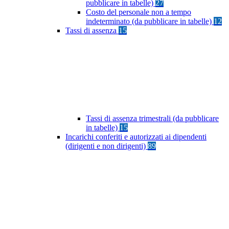
pubblicare in tabelle)
27
Costo del personale non a tempo
indeterminato (da pubblicare in tabelle)
12
Tassi di assenza
15
Tassi di assenza trimestrali (da pubblicare
in tabelle)
15
Incarichi conferiti e autorizzati ai dipendenti
(dirigenti e non dirigenti)
89