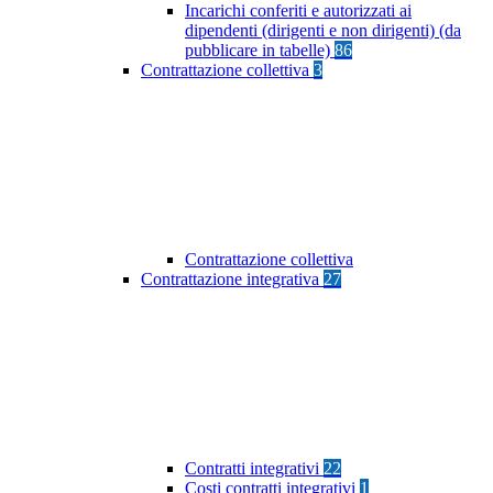
Incarichi conferiti e autorizzati ai
dipendenti (dirigenti e non dirigenti) (da
pubblicare in tabelle)
86
Contrattazione collettiva
3
Contrattazione collettiva
Contrattazione integrativa
27
Contratti integrativi
22
Costi contratti integrativi
1