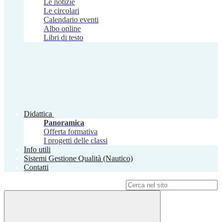
Le notizie
Le circolari
Calendario eventi
Albo online
Libri di testo
Didattica
Panoramica
Offerta formativa
I progetti delle classi
Info utili
Sistemi Gestione Qualità (Nautico)
Contatti
Campo di ricerca per le pagine del sito