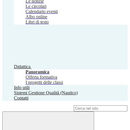
Le notizie
Le circolari
Calendario eventi
Albo online
Libri di testo
Didattica
Panoramica
Offerta formativa
I progetti delle classi
Info utili
Sistemi Gestione Qualità (Nautico)
Contatti
Campo di ricerca per le pagine del sito