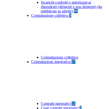
Incarichi conferiti e autorizzati ai
dipendenti (dirigenti e non dirigenti) (da
pubblicare in tabelle)
86
Contrattazione collettiva
3
Contrattazione collettiva
Contrattazione integrativa
27
Contratti integrativi
22
Costi contratti integrativi
1