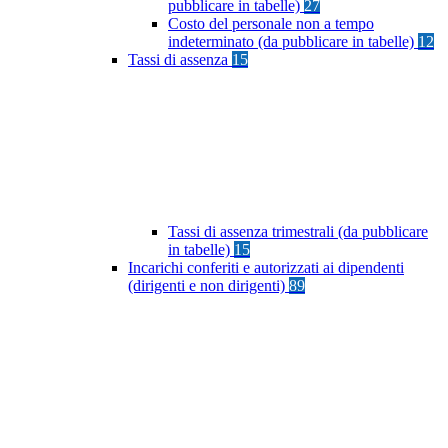
pubblicare in tabelle)
27
Costo del personale non a tempo
indeterminato (da pubblicare in tabelle)
12
Tassi di assenza
15
Tassi di assenza trimestrali (da pubblicare
in tabelle)
15
Incarichi conferiti e autorizzati ai dipendenti
(dirigenti e non dirigenti)
89