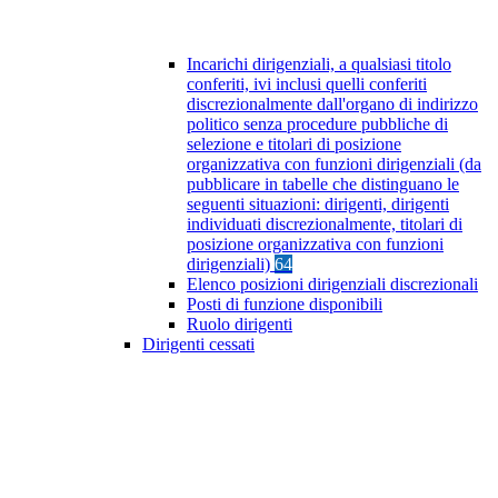
Incarichi dirigenziali, a qualsiasi titolo
conferiti, ivi inclusi quelli conferiti
discrezionalmente dall'organo di indirizzo
politico senza procedure pubbliche di
selezione e titolari di posizione
organizzativa con funzioni dirigenziali (da
pubblicare in tabelle che distinguano le
seguenti situazioni: dirigenti, dirigenti
individuati discrezionalmente, titolari di
posizione organizzativa con funzioni
dirigenziali)
64
Elenco posizioni dirigenziali discrezionali
Posti di funzione disponibili
Ruolo dirigenti
Dirigenti cessati