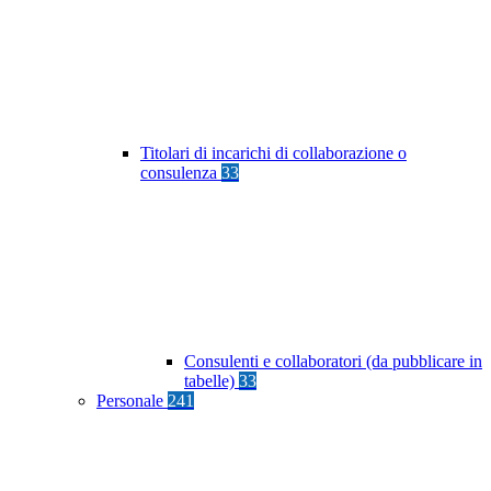
Titolari di incarichi di collaborazione o
consulenza
33
Consulenti e collaboratori (da pubblicare in
tabelle)
33
Personale
241