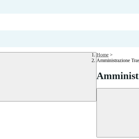
Home
>
Amministrazione Tra
Amministr