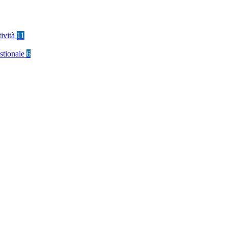
tività
11
stionale
6