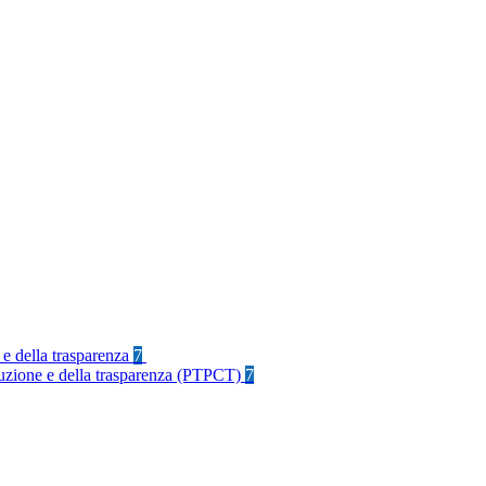
 e della trasparenza
7
rruzione e della trasparenza (PTPCT)
7