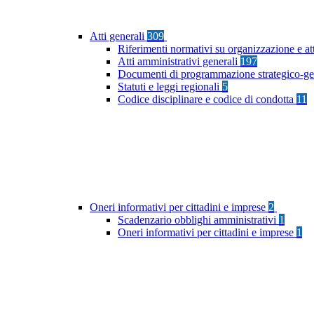
Atti generali
309
Riferimenti normativi su organizzazione e at
Atti amministrativi generali
197
Documenti di programmazione strategico-ge
Statuti e leggi regionali
5
Codice disciplinare e codice di condotta
11
Oneri informativi per cittadini e imprese
2
Scadenzario obblighi amministrativi
1
Oneri informativi per cittadini e imprese
1