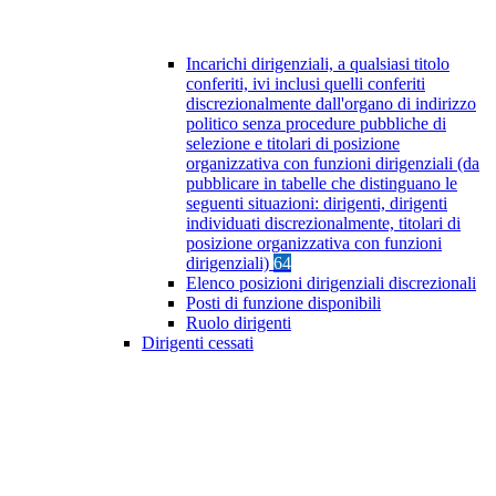
Incarichi dirigenziali, a qualsiasi titolo
conferiti, ivi inclusi quelli conferiti
discrezionalmente dall'organo di indirizzo
politico senza procedure pubbliche di
selezione e titolari di posizione
organizzativa con funzioni dirigenziali (da
pubblicare in tabelle che distinguano le
seguenti situazioni: dirigenti, dirigenti
individuati discrezionalmente, titolari di
posizione organizzativa con funzioni
dirigenziali)
64
Elenco posizioni dirigenziali discrezionali
Posti di funzione disponibili
Ruolo dirigenti
Dirigenti cessati