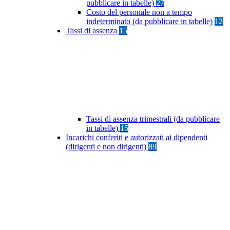
pubblicare in tabelle)
27
Costo del personale non a tempo
indeterminato (da pubblicare in tabelle)
12
Tassi di assenza
15
Tassi di assenza trimestrali (da pubblicare
in tabelle)
15
Incarichi conferiti e autorizzati ai dipendenti
(dirigenti e non dirigenti)
89