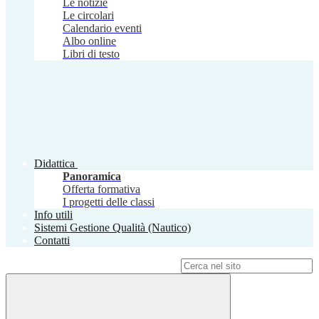
Le notizie
Le circolari
Calendario eventi
Albo online
Libri di testo
Didattica
Panoramica
Offerta formativa
I progetti delle classi
Info utili
Sistemi Gestione Qualità (Nautico)
Contatti
Campo di ricerca per le pagine del sito