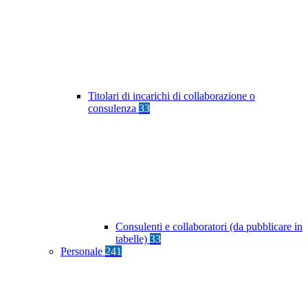
Titolari di incarichi di collaborazione o
consulenza
33
Consulenti e collaboratori (da pubblicare in
tabelle)
33
Personale
241