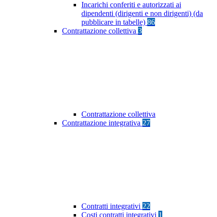
Incarichi conferiti e autorizzati ai
dipendenti (dirigenti e non dirigenti) (da
pubblicare in tabelle)
86
Contrattazione collettiva
3
Contrattazione collettiva
Contrattazione integrativa
27
Contratti integrativi
22
Costi contratti integrativi
1