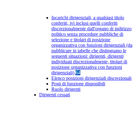
Incarichi dirigenziali, a qualsiasi titolo
conferiti, ivi inclusi quelli conferiti
discrezionalmente dall'organo di indirizzo
politico senza procedure pubbliche di
selezione e titolari di posizione
organizzativa con funzioni dirigenziali (da
pubblicare in tabelle che distinguano le
seguenti situazioni: dirigenti, dirigenti
individuati discrezionalmente, titolari di
posizione organizzativa con funzioni
dirigenziali)
64
Elenco posizioni dirigenziali discrezionali
Posti di funzione disponibili
Ruolo dirigenti
Dirigenti cessati