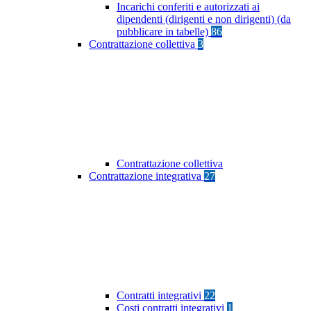
Incarichi conferiti e autorizzati ai
dipendenti (dirigenti e non dirigenti) (da
pubblicare in tabelle)
86
Contrattazione collettiva
3
Contrattazione collettiva
Contrattazione integrativa
27
Contratti integrativi
22
Costi contratti integrativi
1