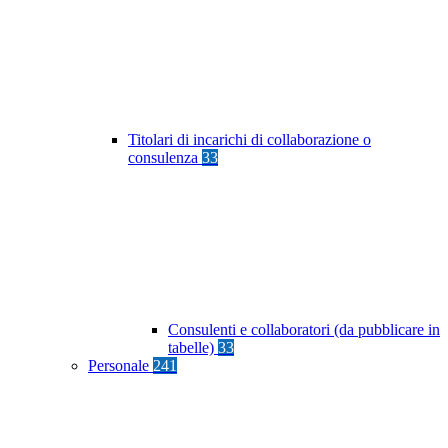
Titolari di incarichi di collaborazione o
consulenza
33
Consulenti e collaboratori (da pubblicare in
tabelle)
33
Personale
241