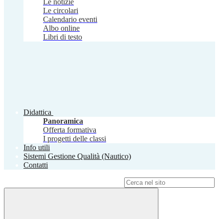
Le notizie
Le circolari
Calendario eventi
Albo online
Libri di testo
Didattica
Panoramica
Offerta formativa
I progetti delle classi
Info utili
Sistemi Gestione Qualità (Nautico)
Contatti
Campo di ricerca per le pagine del sito