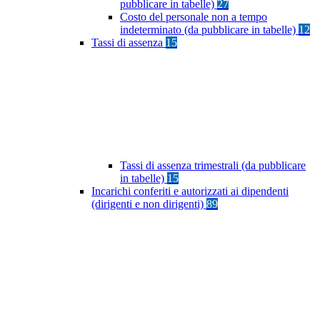
pubblicare in tabelle)
27
Costo del personale non a tempo
indeterminato (da pubblicare in tabelle)
12
Tassi di assenza
15
Tassi di assenza trimestrali (da pubblicare
in tabelle)
15
Incarichi conferiti e autorizzati ai dipendenti
(dirigenti e non dirigenti)
89