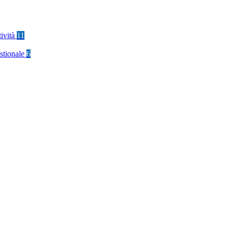
tività
11
stionale
6