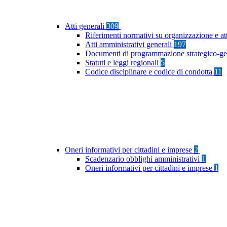
Atti generali
309
Riferimenti normativi su organizzazione e at
Atti amministrativi generali
197
Documenti di programmazione strategico-ge
Statuti e leggi regionali
5
Codice disciplinare e codice di condotta
11
Oneri informativi per cittadini e imprese
2
Scadenzario obblighi amministrativi
1
Oneri informativi per cittadini e imprese
1