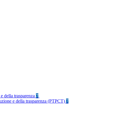
 e della trasparenza
7
rruzione e della trasparenza (PTPCT)
7