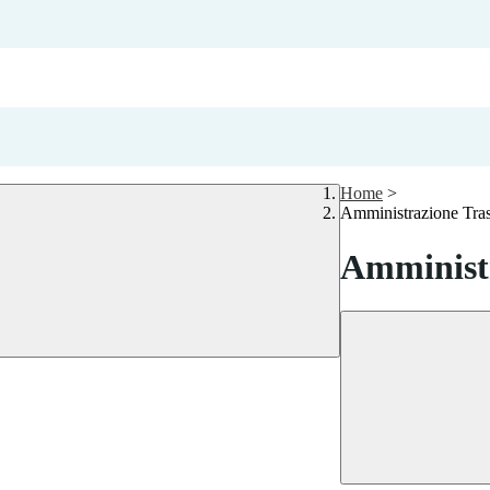
Home
>
Amministrazione Tra
Amministr