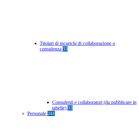
Titolari di incarichi di collaborazione o
consulenza
33
Consulenti e collaboratori (da pubblicare in
tabelle)
33
Personale
241