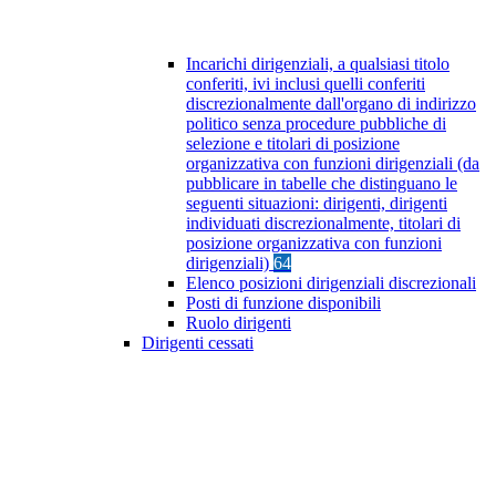
Incarichi dirigenziali, a qualsiasi titolo
conferiti, ivi inclusi quelli conferiti
discrezionalmente dall'organo di indirizzo
politico senza procedure pubbliche di
selezione e titolari di posizione
organizzativa con funzioni dirigenziali (da
pubblicare in tabelle che distinguano le
seguenti situazioni: dirigenti, dirigenti
individuati discrezionalmente, titolari di
posizione organizzativa con funzioni
dirigenziali)
64
Elenco posizioni dirigenziali discrezionali
Posti di funzione disponibili
Ruolo dirigenti
Dirigenti cessati