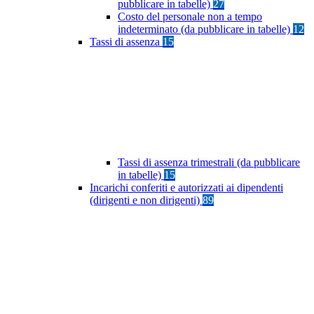
pubblicare in tabelle)
27
Costo del personale non a tempo
indeterminato (da pubblicare in tabelle)
12
Tassi di assenza
15
Tassi di assenza trimestrali (da pubblicare
in tabelle)
15
Incarichi conferiti e autorizzati ai dipendenti
(dirigenti e non dirigenti)
89