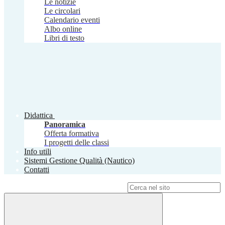
Le notizie
Le circolari
Calendario eventi
Albo online
Libri di testo
Didattica
Panoramica
Offerta formativa
I progetti delle classi
Info utili
Sistemi Gestione Qualità (Nautico)
Contatti
Campo di ricerca per le pagine del sito