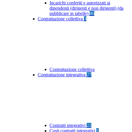
Incarichi conferiti e autorizzati ai
dipendenti (dirigenti e non dirigenti) (da
pubblicare in tabelle)
86
Contrattazione collettiva
3
Contrattazione collettiva
Contrattazione integrativa
27
Contratti integrativi
22
Costi contratti integrativi
1