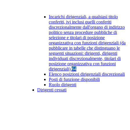
Incarichi dirigenziali, a qualsiasi titolo
conferiti, ivi inclusi quelli conferiti
discrezionalmente dall'organo di indirizzo
politico senza procedure pubbliche di
selezione e titolari di posizione
organizzativa con funzioni dirigenziali (da
pubblicare in tabelle che distinguano le
seguenti situazioni: dirigenti, dirigenti
individuati discrezionalmente, titolari di
posizione organizzativa con funzioni
dirigenziali)
64
Elenco posizioni dirigenziali discrezionali
Posti di funzione disponibili
Ruolo dirigenti
Dirigenti cessati