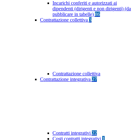
Incarichi conferiti e autorizzati ai
dipendenti (dirigenti e non dirigenti) (da
pubblicare in tabelle)
86
Contrattazione collettiva
3
Contrattazione collettiva
Contrattazione integrativa
27
Contratti integrativi
22
Costi contratti integrativi
1