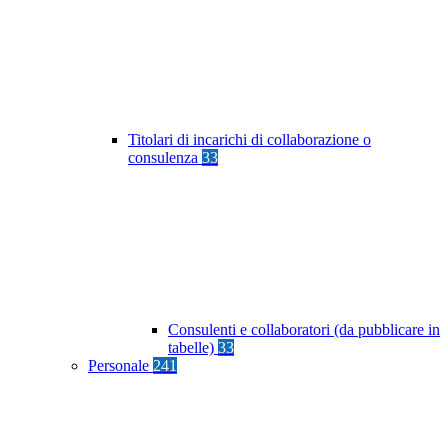
Titolari di incarichi di collaborazione o
consulenza
33
Consulenti e collaboratori (da pubblicare in
tabelle)
33
Personale
241