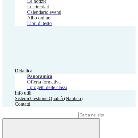
Le notizie
Le circolari
Calendario eventi
Albo online
Libri di testo
Didattica
Panoramica
Offerta formativa
I progetti delle classi
Info utili
Sistemi Gestione Qualità (Nautico)
Contatti
Campo di ricerca per le pagine del sito