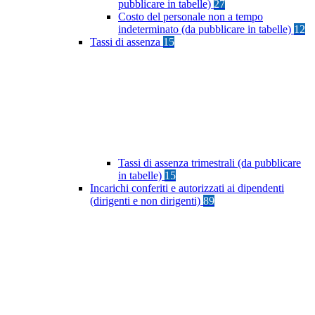
pubblicare in tabelle)
27
Costo del personale non a tempo
indeterminato (da pubblicare in tabelle)
12
Tassi di assenza
15
Tassi di assenza trimestrali (da pubblicare
in tabelle)
15
Incarichi conferiti e autorizzati ai dipendenti
(dirigenti e non dirigenti)
89