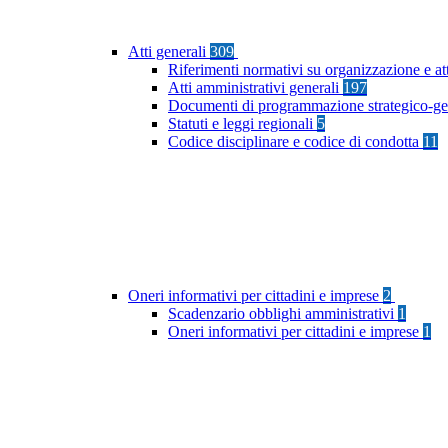
Atti generali
309
Riferimenti normativi su organizzazione e at
Atti amministrativi generali
197
Documenti di programmazione strategico-ge
Statuti e leggi regionali
5
Codice disciplinare e codice di condotta
11
Oneri informativi per cittadini e imprese
2
Scadenzario obblighi amministrativi
1
Oneri informativi per cittadini e imprese
1