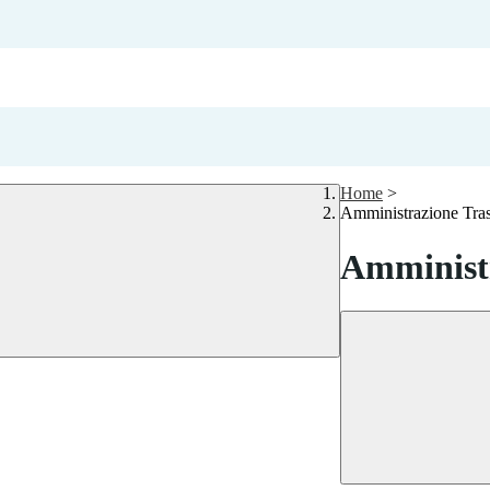
Home
>
Amministrazione Tra
Amministr