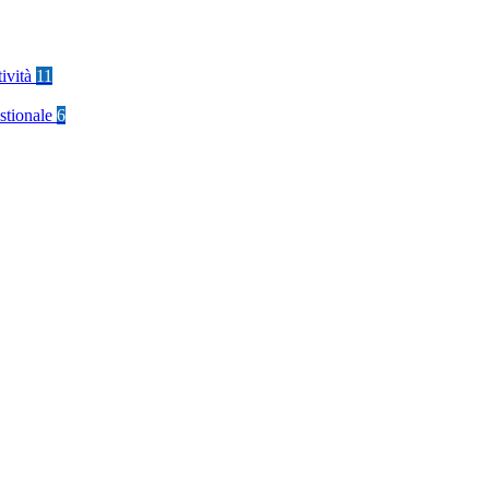
tività
11
stionale
6