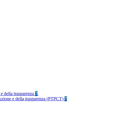
 e della trasparenza
7
rruzione e della trasparenza (PTPCT)
7