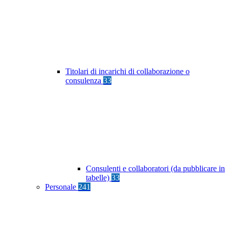
Titolari di incarichi di collaborazione o
consulenza
33
Consulenti e collaboratori (da pubblicare in
tabelle)
33
Personale
241