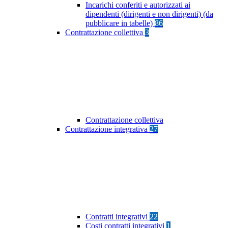
Incarichi conferiti e autorizzati ai
dipendenti (dirigenti e non dirigenti) (da
pubblicare in tabelle)
86
Contrattazione collettiva
3
Contrattazione collettiva
Contrattazione integrativa
27
Contratti integrativi
22
Costi contratti integrativi
1