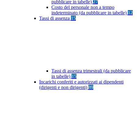
pubblicare in tabelle)
27
Costo del personale non a tempo
indeterminato (da pubblicare in tabelle)
12
Tassi di assenza
15
Tassi di assenza trimestrali (da pubblicare
in tabelle)
15
Incarichi conferiti e autorizzati ai dipendenti
(dirigenti e non dirigenti)
89