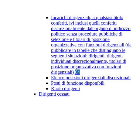
Incarichi dirigenziali, a qualsiasi titolo
conferiti, ivi inclusi quelli conferiti
discrezionalmente dall'organo di indirizzo
politico senza procedure pubbliche di
selezione e titolari di posizione
organizzativa con funzioni dirigenziali (da
pubblicare in tabelle che distinguano le
seguenti situazioni: dirigenti, dirigenti
individuati discrezionalmente, titolari di
posizione organizzativa con funzioni
dirigenziali)
64
Elenco posizioni dirigenziali discrezionali
Posti di funzione disponibili
Ruolo dirigenti
Dirigenti cessati