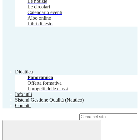
Le notizie
Le circolari
Calendario eventi
Albo online
Libri di testo
Didattica
Panoramica
Offerta formativa
I progetti delle classi
Info utili
Sistemi Gestione Qualità (Nautico)
Contatti
Campo di ricerca per le pagine del sito