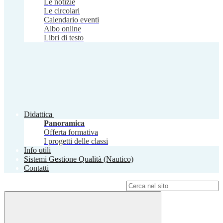
Le notizie
Le circolari
Calendario eventi
Albo online
Libri di testo
Didattica
Panoramica
Offerta formativa
I progetti delle classi
Info utili
Sistemi Gestione Qualità (Nautico)
Contatti
Campo di ricerca per le pagine del sito