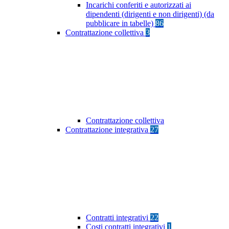
Incarichi conferiti e autorizzati ai
dipendenti (dirigenti e non dirigenti) (da
pubblicare in tabelle)
86
Contrattazione collettiva
3
Contrattazione collettiva
Contrattazione integrativa
27
Contratti integrativi
22
Costi contratti integrativi
1