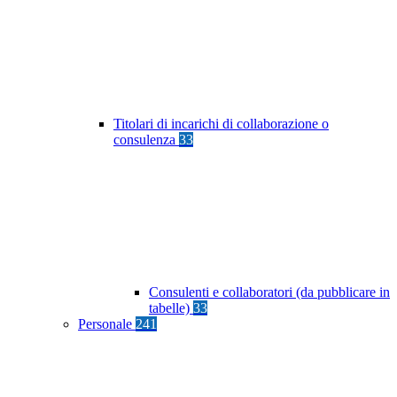
Titolari di incarichi di collaborazione o
consulenza
33
Consulenti e collaboratori (da pubblicare in
tabelle)
33
Personale
241