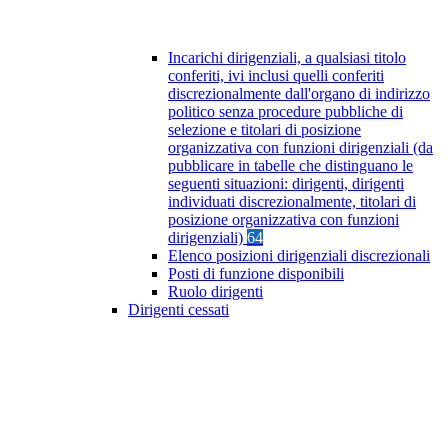
Incarichi dirigenziali, a qualsiasi titolo
conferiti, ivi inclusi quelli conferiti
discrezionalmente dall'organo di indirizzo
politico senza procedure pubbliche di
selezione e titolari di posizione
organizzativa con funzioni dirigenziali (da
pubblicare in tabelle che distinguano le
seguenti situazioni: dirigenti, dirigenti
individuati discrezionalmente, titolari di
posizione organizzativa con funzioni
dirigenziali)
64
Elenco posizioni dirigenziali discrezionali
Posti di funzione disponibili
Ruolo dirigenti
Dirigenti cessati