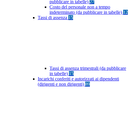
pubblicare in tabelle)
27
Costo del personale non a tempo
indeterminato (da pubblicare in tabelle)
12
Tassi di assenza
15
Tassi di assenza trimestrali (da pubblicare
in tabelle)
15
Incarichi conferiti e autorizzati ai dipendenti
(dirigenti e non dirigenti)
89